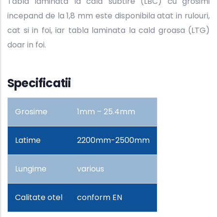
Tabla laminata la cald subtire (LBC) cu grosimi
incepand de la 1,8 mm este disponibila atat in rulouri,
cat si in foi, iar tabla laminata la cald groasa (LTG)
doar in foi.
Specificatii
Grosime
1mm – 25.4mm
Latime
2200mm-2500mm
Lungime
various
Calitate otel
conform EN